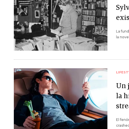
Sylv
exis
La fund
la nove
LIFEST
Un j
la 
str
El fen
crashed