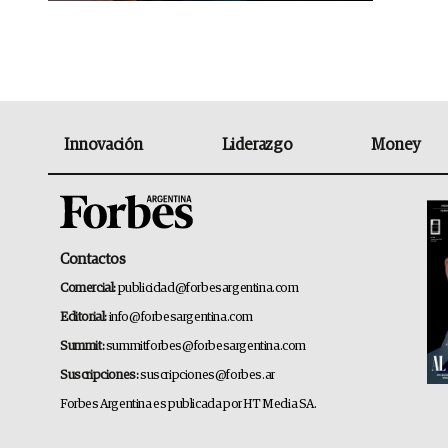
Innovación
Liderazgo
Money
Contactos
Comercial:
publicidad@forbesargentina.com
Editorial:
info@forbesargentina.com
Summit:
summitforbes@forbesargentina.com
Suscripciones:
suscripciones@forbes.ar
Forbes Argentina es publicada por HT Media SA.