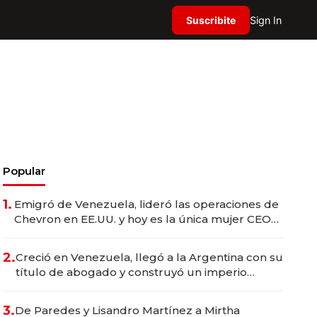
Suscribite
Sign In
Popular
1.
Emigró de Venezuela, lideró las operaciones de
Chevron en EE.UU. y hoy es la única mujer CEO
en Vaca Muerta
2.
Creció en Venezuela, llegó a la Argentina con su
título de abogado y construyó un imperio
gastronómico que revoluciona las marcas "fast
premium"
3.
De Paredes y Lisandro Martínez a Mirtha