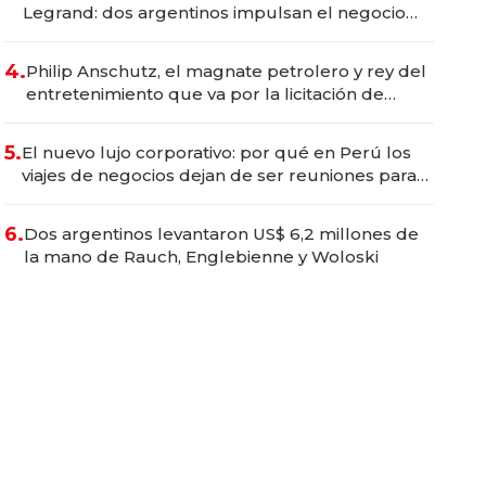
Legrand: dos argentinos impulsan el negocio
del wellness deportivo y el cuidado corporal
4.
Philip Anschutz, el magnate petrolero y rey del
entretenimiento que va por la licitación de
Tecnópolis junto a Fénix
5.
El nuevo lujo corporativo: por qué en Perú los
viajes de negocios dejan de ser reuniones para
convertirse en experiencias transformadoras
6.
Dos argentinos levantaron US$ 6,2 millones de
la mano de Rauch, Englebienne y Woloski