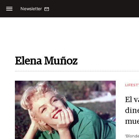
Newsletter
Elena Muñoz
LIFEST
El 
din
mue
'Blonde