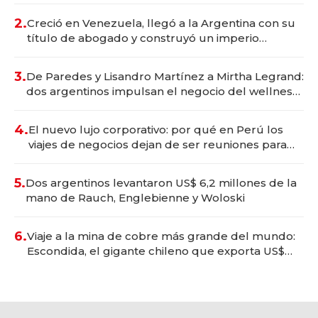
2.
Creció en Venezuela, llegó a la Argentina con su
título de abogado y construyó un imperio
gastronómico que revoluciona las marcas "fast
premium"
3.
De Paredes y Lisandro Martínez a Mirtha Legrand:
dos argentinos impulsan el negocio del wellness
deportivo y el cuidado corporal
4.
El nuevo lujo corporativo: por qué en Perú los
viajes de negocios dejan de ser reuniones para
convertirse en experiencias transformadoras
5.
Dos argentinos levantaron US$ 6,2 millones de la
mano de Rauch, Englebienne y Woloski
6.
Viaje a la mina de cobre más grande del mundo:
Escondida, el gigante chileno que exporta US$
14.000 millones anuales