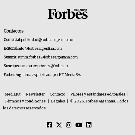
Contactos
Comercial:
publicidad@forbesargentina.com
Editorial:
info@forbesargentina.com
Summit:
summitforbes@forbesargentina.com
Suscripciones:
suscripciones@forbes.ar
Forbes Argentina es publicada por HT Media SA.
MediaKit
|
Newsletter
|
Contacto
|
Valores y estándares editoriales
|
Términos y condiciones
|
Legales
|
© 2026. Forbes Argentina. Todos
los derechos reservados.