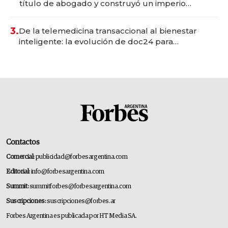
título de abogado y construyó un imperio
gastronómico que revoluciona las marcas "fast
premium"
3.
De la telemedicina transaccional al bienestar
inteligente: la evolución de doc24 para
transformar a las organizaciones
Contactos
Comercial:
publicidad@forbesargentina.com
Editorial:
info@forbesargentina.com
Summit:
summitforbes@forbesargentina.com
Suscripciones:
suscripciones@forbes.ar
Forbes Argentina es publicada por HT Media SA.