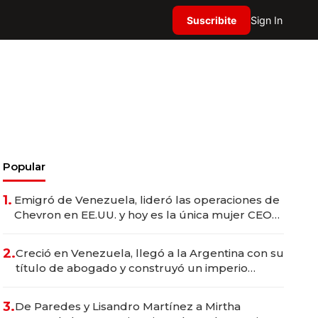
Suscribite
Sign In
Popular
1.
Emigró de Venezuela, lideró las operaciones de
Chevron en EE.UU. y hoy es la única mujer CEO
en Vaca Muerta
2.
Creció en Venezuela, llegó a la Argentina con su
título de abogado y construyó un imperio
gastronómico que revoluciona las marcas "fast
premium"
3.
De Paredes y Lisandro Martínez a Mirtha