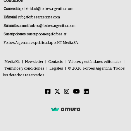
Contactos
Comercial:
publicidad@forbesargentina.com
Editorial:
info@forbesargentina.com
Summit:
summitforbes@forbesargentina.com
Suscripciones:
suscripciones@forbes.ar
Forbes Argentina es publicada por HT Media SA.
MediaKit
|
Newsletter
|
Contacto
|
Valores y estándares editoriales
|
Términos y condiciones
|
Legales
|
© 2026. Forbes Argentina. Todos
los derechos reservados.