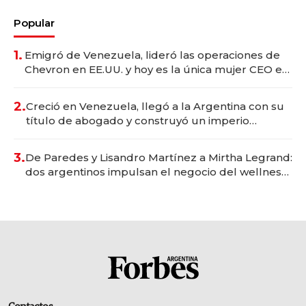
Popular
1.
Emigró de Venezuela, lideró las operaciones de
Chevron en EE.UU. y hoy es la única mujer CEO en
Vaca Muerta
2.
Creció en Venezuela, llegó a la Argentina con su
título de abogado y construyó un imperio
gastronómico que revoluciona las marcas "fast
premium"
3.
De Paredes y Lisandro Martínez a Mirtha Legrand:
dos argentinos impulsan el negocio del wellness
deportivo y el cuidado corporal