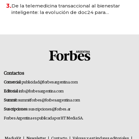
premium"
3.
De la telemedicina transaccional al bienestar
inteligente: la evolución de doc24 para
transformar a las organizaciones
Contactos
Comercial:
publicidad@forbesargentina.com
Editorial:
info@forbesargentina.com
Summit:
summitforbes@forbesargentina.com
Suscripciones:
suscripciones@forbes.ar
Forbes Argentina es publicada por HT Media SA.
MediaKit
|
Newsletter
|
Contacto
|
Valores y estándares editoriales
|