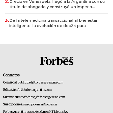
2.
Creció en Venezuela, llegó a la Argentina con su
título de abogado y construyó un imperio
gastronómico que revoluciona las marcas "fast
premium"
3.
De la telemedicina transaccional al bienestar
inteligente: la evolución de doc24 para
transformar a las organizaciones
Contactos
Comercial:
publicidad@forbesargentina.com
Editorial:
info@forbesargentina.com
Summit:
summitforbes@forbesargentina.com
Suscripciones:
suscripciones@forbes.ar
Forbes Argentina es publicada por HT Media SA.