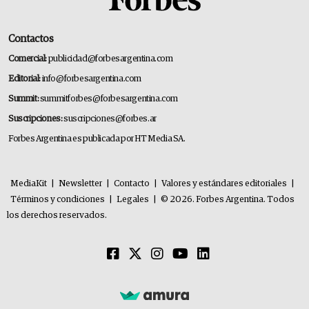
Contactos
Comercial:
publicidad@forbesargentina.com
Editorial:
info@forbesargentina.com
Summit:
summitforbes@forbesargentina.com
Suscripciones:
suscripciones@forbes.ar
Forbes Argentina es publicada por HT Media SA.
MediaKit
|
Newsletter
|
Contacto
|
Valores y estándares editoriales
|
Términos y condiciones
|
Legales
|
© 2026. Forbes Argentina. Todos
los derechos reservados.