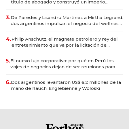
título de abogado y construyó un imperio
gastronómico que revoluciona las marcas "fast
premium"
3.
De Paredes y Lisandro Martínez a Mirtha Legrand:
dos argentinos impulsan el negocio del wellness
deportivo y el cuidado corporal
4.
Philip Anschutz, el magnate petrolero y rey del
entretenimiento que va por la licitación de
Tecnópolis junto a Fénix
5.
El nuevo lujo corporativo: por qué en Perú los
viajes de negocios dejan de ser reuniones para
convertirse en experiencias transformadoras
6.
Dos argentinos levantaron US$ 6,2 millones de la
mano de Rauch, Englebienne y Woloski