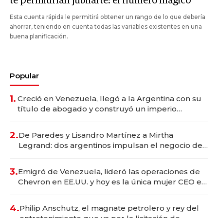
te permitirían jubilarte: el número mágico
Esta cuenta rápida le permitirá obtener un rango de lo que debería
ahorrar, teniendo en cuenta todas las variables existentes en una
buena planificación.
Popular
1.
Creció en Venezuela, llegó a la Argentina con su
título de abogado y construyó un imperio
gastronómico que revoluciona las marcas "fast
premium"
2.
De Paredes y Lisandro Martínez a Mirtha
Legrand: dos argentinos impulsan el negocio del
wellness deportivo y el cuidado corporal
3.
Emigró de Venezuela, lideró las operaciones de
Chevron en EE.UU. y hoy es la única mujer CEO en
Vaca Muerta
4.
Philip Anschutz, el magnate petrolero y rey del