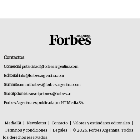
Contactos
Comercial:
publicidad@forbesargentina.com
Editorial:
info@forbesargentina.com
Summit:
summitforbes@forbesargentina.com
Suscripciones:
suscripciones@forbes.ar
Forbes Argentina es publicada por HT Media SA.
MediaKit
|
Newsletter
|
Contacto
|
Valores y estándares editoriales
|
Términos y condiciones
|
Legales
|
© 2026. Forbes Argentina. Todos
los derechos reservados.