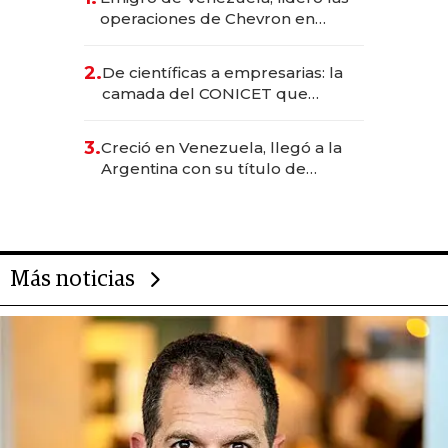
operaciones de Chevron en
EE.UU. y hoy es la única mujer
CEO en Vaca Muerta
2.
De científicas a empresarias: la
camada del CONICET que
levantó más de US$ 40 millones
para fundar startups biotech
3.
Creció en Venezuela, llegó a la
Argentina con su título de
abogado y construyó un imperio
gastronómico que revoluciona
las marcas "fast premium"
Más noticias