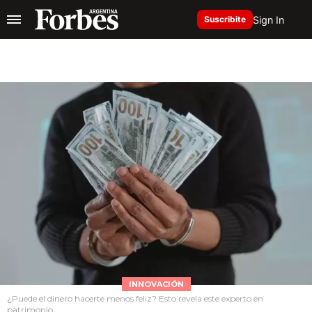
Sign In
Suscribite
INNOVACIÓN
¿Puede el dinero hacerte menos feliz? Esto revela este experto en
patrimonio