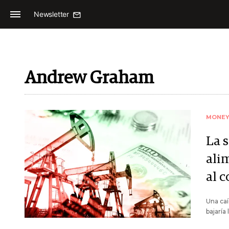
Newsletter
Andrew Graham
MONE
La s
ali
al 
Una caí
bajaría