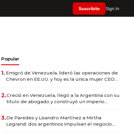
Suscribite
Sign In
Popular
1.
Emigró de Venezuela, lideró las operaciones de
Chevron en EE.UU. y hoy es la única mujer CEO
en Vaca Muerta
2.
Creció en Venezuela, llegó a la Argentina con su
título de abogado y construyó un imperio
gastronómico que revoluciona las marcas "fast
premium"
3.
De Paredes y Lisandro Martínez a Mirtha
Legrand: dos argentinos impulsan el negocio
del wellness deportivo y el cuidado corporal