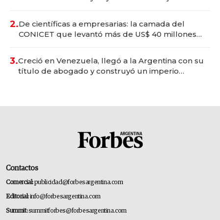
Vaca Muerta
2.
De científicas a empresarias: la camada del
CONICET que levantó más de US$ 40 millones
para fundar startups biotech
3.
Creció en Venezuela, llegó a la Argentina con su
título de abogado y construyó un imperio
gastronómico que revoluciona las marcas "fast
premium"
Contactos
Comercial:
publicidad@forbesargentina.com
Editorial:
info@forbesargentina.com
Summit:
summitforbes@forbesargentina.com