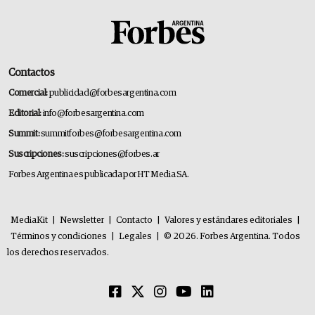
Contactos
Comercial:
publicidad@forbesargentina.com
Editorial:
info@forbesargentina.com
Summit:
summitforbes@forbesargentina.com
Suscripciones:
suscripciones@forbes.ar
Forbes Argentina es publicada por HT Media SA.
MediaKit
|
Newsletter
|
Contacto
|
Valores y estándares editoriales
|
Términos y condiciones
|
Legales
|
© 2026. Forbes Argentina. Todos
los derechos reservados.