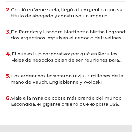
2.
Creció en Venezuela, llegó a la Argentina con su
título de abogado y construyó un imperio
gastronómico que revoluciona las marcas "fast
premium"
3.
De Paredes y Lisandro Martínez a Mirtha Legrand:
dos argentinos impulsan el negocio del wellness
deportivo y el cuidado corporal
4.
El nuevo lujo corporativo: por qué en Perú los
viajes de negocios dejan de ser reuniones para
convertirse en experiencias transformadoras
5.
Dos argentinos levantaron US$ 6,2 millones de la
mano de Rauch, Englebienne y Woloski
6.
Viaje a la mina de cobre más grande del mundo:
Escondida, el gigante chileno que exporta US$
14.000 millones anuales