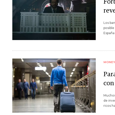
For
rev
Los ban
posible
España
MONE
Par
con
Muchos 
de inve
ricos h