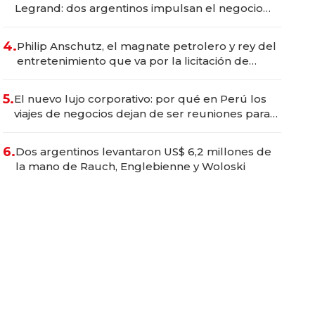
Legrand: dos argentinos impulsan el negocio
del wellness deportivo y el cuidado corporal
4.
Philip Anschutz, el magnate petrolero y rey del
entretenimiento que va por la licitación de
Tecnópolis junto a Fénix
5.
El nuevo lujo corporativo: por qué en Perú los
viajes de negocios dejan de ser reuniones para
convertirse en experiencias transformadoras
6.
Dos argentinos levantaron US$ 6,2 millones de
la mano de Rauch, Englebienne y Woloski