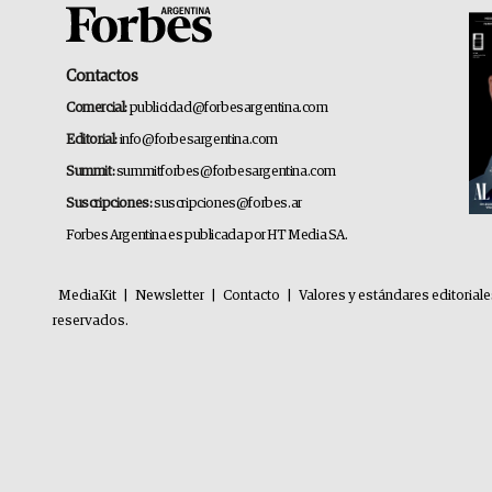
Contactos
Comercial:
publicidad@forbesargentina.com
Editorial:
info@forbesargentina.com
Summit:
summitforbes@forbesargentina.com
Suscripciones:
suscripciones@forbes.ar
Forbes Argentina es publicada por HT Media SA.
MediaKit
|
Newsletter
|
Contacto
|
Valores y estándares editorial
reservados.