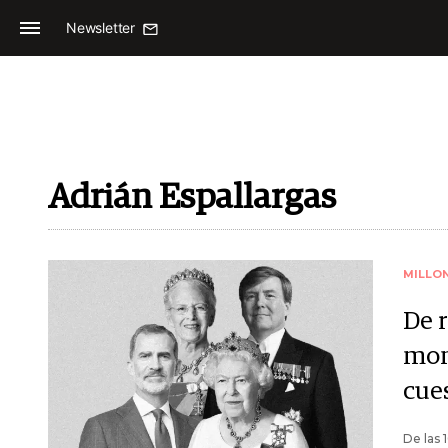
Newsletter
Adrián Espallargas
MILLO
De r
mon
cue
De las 