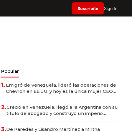
Suscribite
Sign In
Popular
1.
Emigró de Venezuela, lideró las operaciones de
Chevron en EE.UU. y hoy es la única mujer CEO
en Vaca Muerta
2.
Creció en Venezuela, llegó a la Argentina con su
título de abogado y construyó un imperio
gastronómico que revoluciona las marcas "fast
premium"
3.
De Paredes y Lisandro Martínez a Mirtha