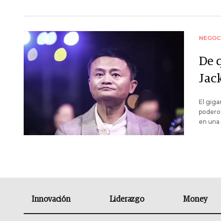
NEGOC
De 
Jac
El giga
poderos
en una 
Innovación
Liderazgo
Money