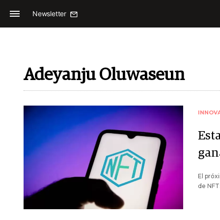
Newsletter
Adeyanju Oluwaseun
INNOV
Est
gan
El próx
de NFTs