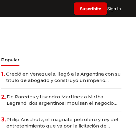
Suscribite
Sign In
Popular
1.
Creció en Venezuela, llegó a la Argentina con su
título de abogado y construyó un imperio
gastronómico que revoluciona las marcas "fast
premium"
2.
De Paredes y Lisandro Martínez a Mirtha
Legrand: dos argentinos impulsan el negocio
del wellness deportivo y el cuidado corporal
3.
Philip Anschutz, el magnate petrolero y rey del
entretenimiento que va por la licitación de
Tecnópolis junto a Fénix