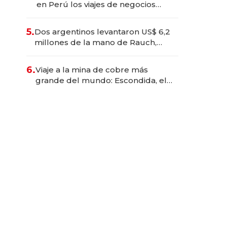
en Perú los viajes de negocios
dejan de ser reuniones para
convertirse en experiencias
5.
Dos argentinos levantaron US$ 6,2
transformadoras
millones de la mano de Rauch,
Englebienne y Woloski
6.
Viaje a la mina de cobre más
grande del mundo: Escondida, el
gigante chileno que exporta US$
14.000 millones anuales