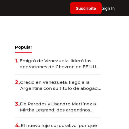
Suscribite
Sign In
Popular
1.
Emigró de Venezuela, lideró las
operaciones de Chevron en EE.UU. y
hoy es la única mujer CEO en Vaca
Muerta
2.
Creció en Venezuela, llegó a la
Argentina con su título de abogado
y construyó un imperio
gastronómico que revoluciona las
3.
De Paredes y Lisandro Martínez a
marcas "fast premium"
Mirtha Legrand: dos argentinos
impulsan el negocio del wellness
deportivo y el cuidado corporal
4.
El nuevo lujo corporativo: por qué