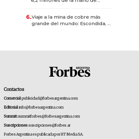
6,2 millones de la mano de
Rauch, Englebienne y Woloski
6.
Viaje a la mina de cobre más
grande del mundo: Escondida, el
gigante chileno que exporta US$
14.000 millones anuales
Contactos
Comercial:
publicidad@forbesargentina.com
Editorial:
info@forbesargentina.com
Summit:
summitforbes@forbesargentina.com
Suscripciones:
suscripciones@forbes.ar
Forbes Argentina es publicada por HT Media SA.