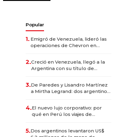
Popular
1.
Emigró de Venezuela, lideró las
operaciones de Chevron en
EE.UU. y hoy es la única mujer
CEO en Vaca Muerta
2.
Creció en Venezuela, llegó a la
Argentina con su título de
abogado y construyó un imperio
gastronómico que revoluciona
3.
De Paredes y Lisandro Martínez
las marcas "fast premium"
a Mirtha Legrand: dos argentinos
impulsan el negocio del wellness
deportivo y el cuidado corporal
4.
El nuevo lujo corporativo: por
qué en Perú los viajes de
negocios dejan de ser reuniones
para convertirse en experiencias
5.
Dos argentinos levantaron US$
transformadoras