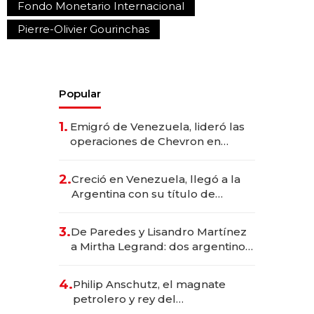
Fondo Monetario Internacional
Pierre-Olivier Gourinchas
Popular
1.
Emigró de Venezuela, lideró las
operaciones de Chevron en
EE.UU. y hoy es la única mujer
CEO en Vaca Muerta
2.
Creció en Venezuela, llegó a la
Argentina con su título de
abogado y construyó un imperio
gastronómico que revoluciona
3.
De Paredes y Lisandro Martínez
las marcas "fast premium"
a Mirtha Legrand: dos argentinos
impulsan el negocio del wellness
deportivo y el cuidado corporal
4.
Philip Anschutz, el magnate
petrolero y rey del
entretenimiento que va por la