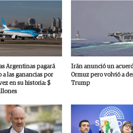
as Argentinas pagará
Irán anunció un acuer
 a las ganancias por
Ormuz pero volvió a des
ez en su historia: $
Trump
llones