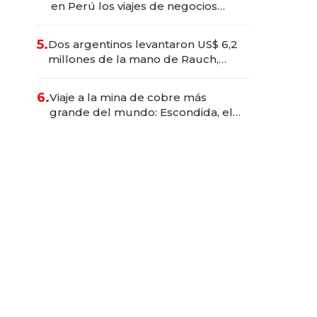
en Perú los viajes de negocios
dejan de ser reuniones para
convertirse en experiencias
5.
Dos argentinos levantaron US$ 6,2
transformadoras
millones de la mano de Rauch,
Englebienne y Woloski
6.
Viaje a la mina de cobre más
grande del mundo: Escondida, el
gigante chileno que exporta US$
14.000 millones anuales