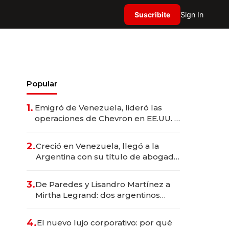
Suscribite
Sign In
Popular
1.
Emigró de Venezuela, lideró las
operaciones de Chevron en EE.UU. y
hoy es la única mujer CEO en Vaca
Muerta
2.
Creció en Venezuela, llegó a la
Argentina con su título de abogado
y construyó un imperio
gastronómico que revoluciona las
3.
De Paredes y Lisandro Martínez a
marcas "fast premium"
Mirtha Legrand: dos argentinos
impulsan el negocio del wellness
deportivo y el cuidado corporal
4.
El nuevo lujo corporativo: por qué