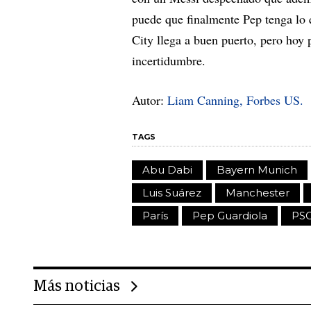
puede que finalmente Pep tenga lo q
City llega a buen puerto, pero hoy 
incertidumbre.
Autor:
Liam Canning, Forbes US.
TAGS
Abu Dabi
Bayern Munich
Luis Suárez
Manchester
París
Pep Guardiola
PS
Más noticias