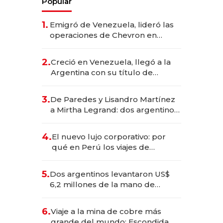
Popular
1.
Emigró de Venezuela, lideró las
operaciones de Chevron en
EE.UU. y hoy es la única mujer
CEO en Vaca Muerta
2.
Creció en Venezuela, llegó a la
Argentina con su título de
abogado y construyó un imperio
gastronómico que revoluciona
3.
De Paredes y Lisandro Martínez
las marcas "fast premium"
a Mirtha Legrand: dos argentinos
impulsan el negocio del wellness
deportivo y el cuidado corporal
4.
El nuevo lujo corporativo: por
qué en Perú los viajes de
negocios dejan de ser reuniones
para convertirse en experiencias
5.
Dos argentinos levantaron US$
transformadoras
6,2 millones de la mano de
Rauch, Englebienne y Woloski
6.
Viaje a la mina de cobre más
grande del mundo: Escondida, el