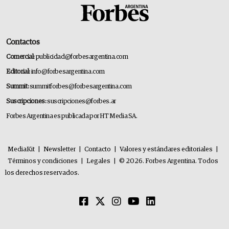
Contactos
Comercial:
publicidad@forbesargentina.com
Editorial:
info@forbesargentina.com
Summit:
summitforbes@forbesargentina.com
Suscripciones:
suscripciones@forbes.ar
Forbes Argentina es publicada por HT Media SA.
MediaKit
|
Newsletter
|
Contacto
|
Valores y estándares editoriales
|
Términos y condiciones
|
Legales
|
© 2026. Forbes Argentina. Todos
los derechos reservados.