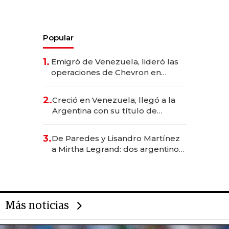
Popular
1.
Emigró de Venezuela, lideró las
operaciones de Chevron en
EE.UU. y hoy es la única mujer
CEO en Vaca Muerta
2.
Creció en Venezuela, llegó a la
Argentina con su título de
abogado y construyó un imperio
gastronómico que revoluciona
3.
De Paredes y Lisandro Martínez
las marcas "fast premium"
a Mirtha Legrand: dos argentinos
impulsan el negocio del wellness
deportivo y el cuidado corporal
Más noticias