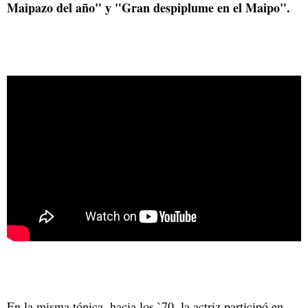
Maipazo del año" y "Gran despiplume en el Maipo".
En la misma tónica, hacia los `70, la actriz participó en