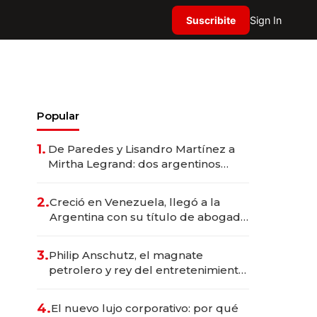
Suscribite
Sign In
Popular
1.
De Paredes y Lisandro Martínez a
Mirtha Legrand: dos argentinos
impulsan el negocio del wellness
deportivo y el cuidado corporal
2.
Creció en Venezuela, llegó a la
Argentina con su título de abogado
y construyó un imperio
gastronómico que revoluciona las
3.
Philip Anschutz, el magnate
marcas "fast premium"
petrolero y rey del entretenimiento
que va por la licitación de
Tecnópolis junto a Fénix
4.
El nuevo lujo corporativo: por qué