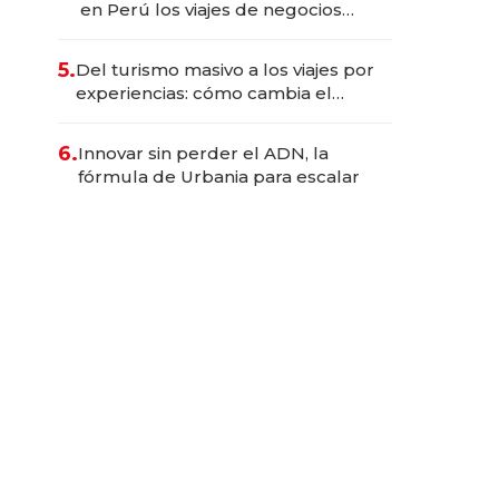
en Perú los viajes de negocios
dejan de ser reuniones para
convertirse en experiencias
5.
Del turismo masivo a los viajes por
transformadoras
experiencias: cómo cambia el
negocio de la asistencia al viajero
6.
Innovar sin perder el ADN, la
fórmula de Urbania para escalar