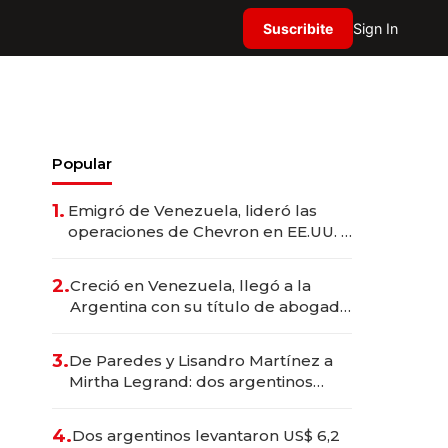
Suscribite
Sign In
Popular
1.
Emigró de Venezuela, lideró las
operaciones de Chevron en EE.UU. y
hoy es la única mujer CEO en Vaca
Muerta
2.
Creció en Venezuela, llegó a la
Argentina con su título de abogado
y construyó un imperio
gastronómico que revoluciona las
3.
De Paredes y Lisandro Martínez a
marcas "fast premium"
Mirtha Legrand: dos argentinos
impulsan el negocio del wellness
deportivo y el cuidado corporal
4.
Dos argentinos levantaron US$ 6,2