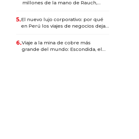
millones de la mano de Rauch,
Englebienne y Woloski
5.
El nuevo lujo corporativo: por qué
en Perú los viajes de negocios dejan
de ser reuniones para convertirse
en experiencias transformadoras
6.
Viaje a la mina de cobre más
grande del mundo: Escondida, el
gigante chileno que exporta US$
14.000 millones anuales