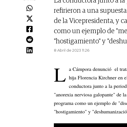
La conductora junto a la 
refirieron a una supuesta
de la Vicepresidenta, y c
como un ejemplo de "menti
"hostigamiento" y "desh
8 Abril de 2023 11.26
L
a Cámpora denunció el trata
hija Florencia Kirchner en 
conductora junto a la period
"anorexia nerviosa galopante" de la 
programa como un ejemplo de "discu
"hostigamiento" y "deshumanizació