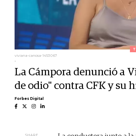
T
viviana-canosa-1453067
.
La Cámpora denunció a Vi
de odio" contra CFK y su h
Forbes Digital
SHARE