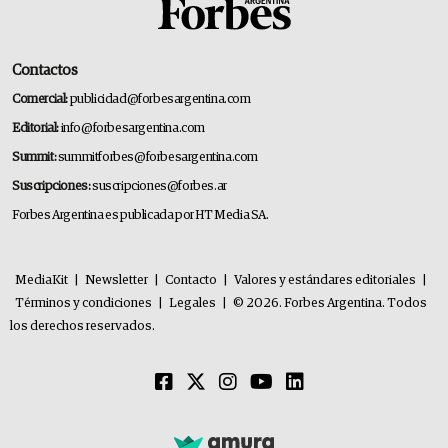
Contactos
Comercial:
publicidad@forbesargentina.com
Editorial:
info@forbesargentina.com
Summit:
summitforbes@forbesargentina.com
Suscripciones:
suscripciones@forbes.ar
Forbes Argentina es publicada por HT Media SA.
MediaKit
|
Newsletter
|
Contacto
|
Valores y estándares editoriales
|
Términos y condiciones
|
Legales
|
© 2026. Forbes Argentina. Todos
los derechos reservados.