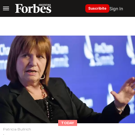
Sign In
Suscribite
TODAY
Patricia Bullrich
.