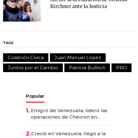
Kirchner ante la Justicia
TAGS
Coalición Cívica
Juan Manuel López
Juntos por el Cambio
Patricia Bullrich
PRO
Popular
1.
Emigró de Venezuela, lideró las
operaciones de Chevron en
EE.UU. y hoy es la única mujer
CEO en Vaca Muerta
2.
Creció en Venezuela, llegó a la