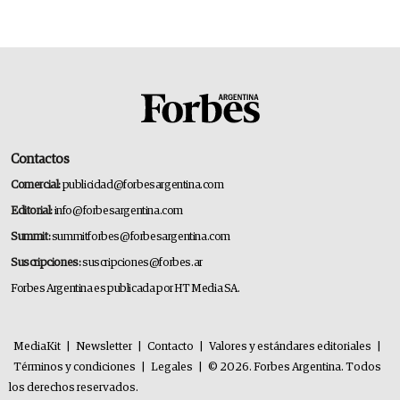
Contactos
Comercial:
publicidad@forbesargentina.com
Editorial:
info@forbesargentina.com
Summit:
summitforbes@forbesargentina.com
Suscripciones:
suscripciones@forbes.ar
Forbes Argentina es publicada por HT Media SA.
MediaKit
|
Newsletter
|
Contacto
|
Valores y estándares editoriales
|
Términos y condiciones
|
Legales
|
© 2026. Forbes Argentina. Todos
los derechos reservados.