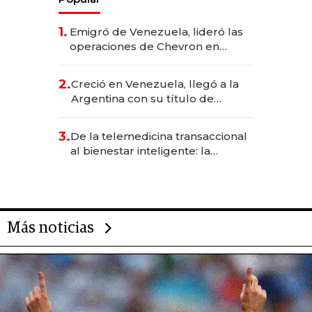
1.
Emigró de Venezuela, lideró las
operaciones de Chevron en
EE.UU. y hoy es la única mujer
CEO en Vaca Muerta
2.
Creció en Venezuela, llegó a la
Argentina con su título de
abogado y construyó un imperio
gastronómico que revoluciona
3.
De la telemedicina transaccional
las marcas "fast premium"
al bienestar inteligente: la
evolución de doc24 para
transformar a las organizaciones
Más noticias