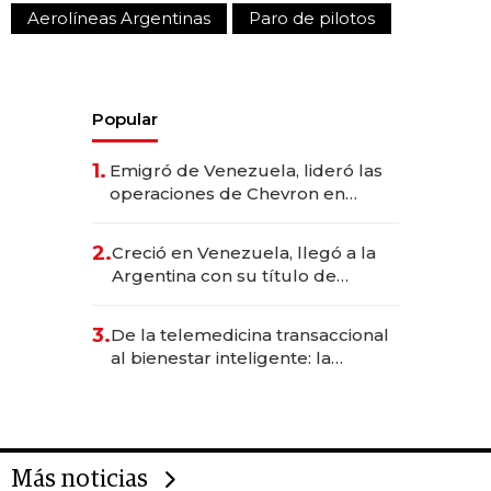
Aerolíneas Argentinas
Paro de pilotos
Popular
1.
Emigró de Venezuela, lideró las
operaciones de Chevron en
EE.UU. y hoy es la única mujer
CEO en Vaca Muerta
2.
Creció en Venezuela, llegó a la
Argentina con su título de
abogado y construyó un imperio
gastronómico que revoluciona
3.
De la telemedicina transaccional
las marcas "fast premium"
al bienestar inteligente: la
evolución de doc24 para
transformar a las organizaciones
Más noticias