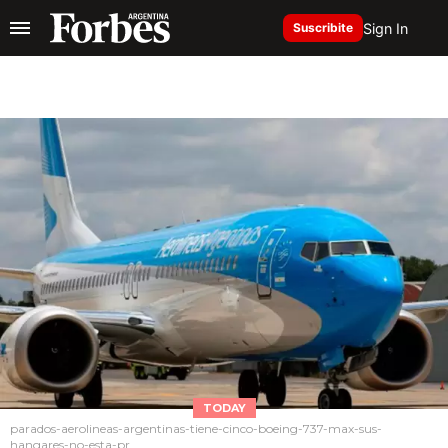
Sign In
Suscribite
TODAY
parados-aerolineas-argentinas-tiene-cinco-boeing-737-max-sus-
hangares-no-esta-pr