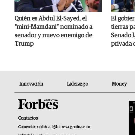
Quién es Abdul El-Sayed, el
El gobier
“mini-Mamdani” nominado a
tierras p
senador y nuevo enemigo de
Senado l
Trump
privada 
Innovación
Liderazgo
Money
Contactos
Comercial:
publicidad@forbesargentina.com