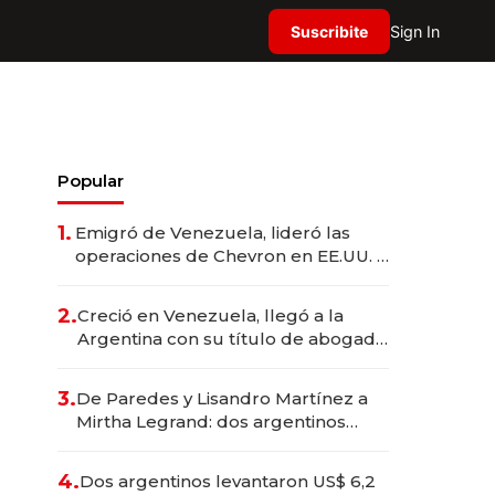
Suscribite
Sign In
Popular
1.
Emigró de Venezuela, lideró las
operaciones de Chevron en EE.UU. y
hoy es la única mujer CEO en Vaca
Muerta
2.
Creció en Venezuela, llegó a la
Argentina con su título de abogado
y construyó un imperio
gastronómico que revoluciona las
3.
De Paredes y Lisandro Martínez a
marcas "fast premium"
Mirtha Legrand: dos argentinos
impulsan el negocio del wellness
deportivo y el cuidado corporal
4.
Dos argentinos levantaron US$ 6,2