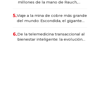
millones de la mano de Rauch,
Englebienne y Woloski
5.
Viaje a la mina de cobre más grande
del mundo: Escondida, el gigante
chileno que exporta US$ 14.000
millones anuales
6.
De la telemedicina transaccional al
bienestar inteligente: la evolución
de doc24 para transformar a las
organizaciones