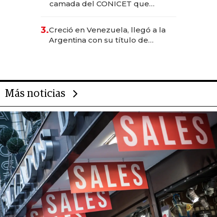
camada del CONICET que
levantó más de US$ 40 millones
para fundar startups biotech
3.
Creció en Venezuela, llegó a la
Argentina con su título de
abogado y construyó un imperio
gastronómico que revoluciona
las marcas "fast premium"
Más noticias