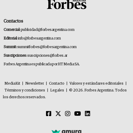
Contactos
Comercial:
publicidad@forbesargentina.com
Editorial:
info@forbesargentina.com
Summit:
summitforbes@forbesargentina.com
Suscripciones:
suscripciones@forbes.ar
Forbes Argentina es publicada por HT Media SA.
MediaKit
|
Newsletter
|
Contacto
|
Valores y estándares editoriales
|
Términos y condiciones
|
Legales
|
© 2026. Forbes Argentina. Todos
los derechos reservados.