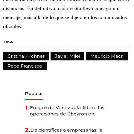
distancias. En definitiva, cada visita llevó consigo un
mensaje, más allá de lo que se dijera en los comunicados
oficiales.
TAGS
Cristina Kirchner
Javier Milei
Mauricio Macri
Papa Francisco
Popular
1.
Emigró de Venezuela, lideró las
operaciones de Chevron en
EE.UU. y hoy es la única mujer
CEO en Vaca Muerta
2.
De científicas a empresarias: la