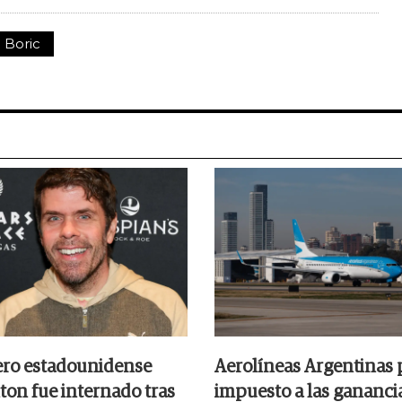
 Boric
ero estadounidense
Aerolíneas Argentinas 
ton fue internado tras
impuesto a las gananci