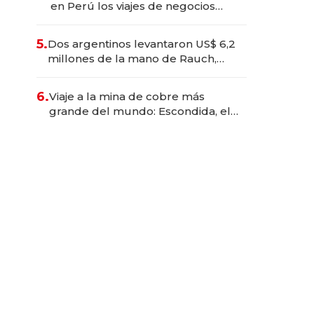
en Perú los viajes de negocios
dejan de ser reuniones para
convertirse en experiencias
5.
Dos argentinos levantaron US$ 6,2
transformadoras
millones de la mano de Rauch,
Englebienne y Woloski
6.
Viaje a la mina de cobre más
grande del mundo: Escondida, el
gigante chileno que exporta US$
14.000 millones anuales