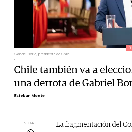
T
Gabriel Boric, presidente de Chile
.
Chile también va a elecci
una derrota de Gabriel Bor
Esteban Monte
SHARE
La fragmentación del Con