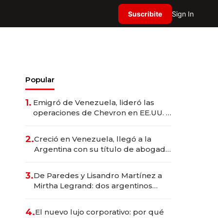
Suscribite
Sign In
Popular
1.
Emigró de Venezuela, lideró las
operaciones de Chevron en EE.UU. y
hoy es la única mujer CEO en Vaca
Muerta
2.
Creció en Venezuela, llegó a la
Argentina con su título de abogado
y construyó un imperio
gastronómico que revoluciona las
3.
De Paredes y Lisandro Martínez a
marcas "fast premium"
Mirtha Legrand: dos argentinos
impulsan el negocio del wellness
deportivo y el cuidado corporal
4.
El nuevo lujo corporativo: por qué