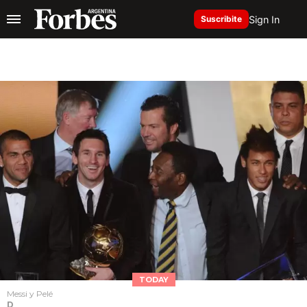
Sign In
Suscribite
TODAY
Messi y Pelé
D