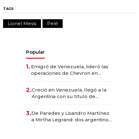
TAGS
Lionel Messi
Pelé
Popular
1.
Emigró de Venezuela, lideró las
operaciones de Chevron en
EE.UU. y hoy es la única mujer
CEO en Vaca Muerta
2.
Creció en Venezuela, llegó a la
Argentina con su título de
abogado y construyó un imperio
gastronómico que revoluciona
3.
De Paredes y Lisandro Martínez
las marcas "fast premium"
a Mirtha Legrand: dos argentinos
impulsan el negocio del wellness
deportivo y el cuidado corporal