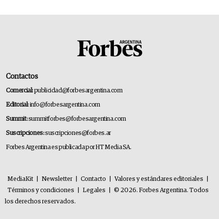
Contactos
Comercial:
publicidad@forbesargentina.com
Editorial:
info@forbesargentina.com
Summit:
summitforbes@forbesargentina.com
Suscripciones:
suscripciones@forbes.ar
Forbes Argentina es publicada por HT Media SA.
MediaKit
|
Newsletter
|
Contacto
|
Valores y estándares editoriales
|
Términos y condiciones
|
Legales
|
© 2026. Forbes Argentina. Todos
los derechos reservados.