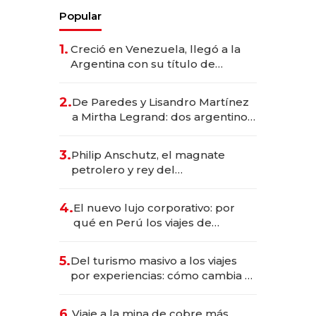
Popular
1.
Creció en Venezuela, llegó a la
Argentina con su título de
abogado y construyó un imperio
gastronómico que revoluciona
2.
De Paredes y Lisandro Martínez
las marcas "fast premium"
a Mirtha Legrand: dos argentinos
impulsan el negocio del wellness
deportivo y el cuidado corporal
3.
Philip Anschutz, el magnate
petrolero y rey del
entretenimiento que va por la
licitación de Tecnópolis junto a
4.
El nuevo lujo corporativo: por
Fénix
qué en Perú los viajes de
negocios dejan de ser reuniones
para convertirse en experiencias
5.
Del turismo masivo a los viajes
transformadoras
por experiencias: cómo cambia el
negocio de la asistencia al viajero
6.
Viaje a la mina de cobre más