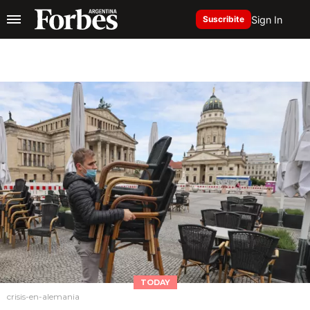
Sign In
Suscribite
TODAY
crisis-en-alemania