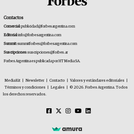
Contactos
Comercial:
publicidad@forbesargentina.com
Editorial:
info@forbesargentina.com
Summit:
summitforbes@forbesargentina.com
Suscripciones:
suscripciones@forbes.ar
Forbes Argentina es publicada por HT Media SA.
MediaKit
|
Newsletter
|
Contacto
|
Valores y estándares editoriales
|
Términos y condiciones
|
Legales
|
© 2026. Forbes Argentina. Todos
los derechos reservados.