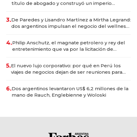
título de abogado y construyó un imperio
gastronómico que revoluciona las marcas "fast
premium"
3.
De Paredes y Lisandro Martínez a Mirtha Legrand:
dos argentinos impulsan el negocio del wellness
deportivo y el cuidado corporal
4.
Philip Anschutz, el magnate petrolero y rey del
entretenimiento que va por la licitación de
Tecnópolis junto a Fénix
5.
El nuevo lujo corporativo: por qué en Perú los
viajes de negocios dejan de ser reuniones para
convertirse en experiencias transformadoras
6.
Dos argentinos levantaron US$ 6,2 millones de la
mano de Rauch, Englebienne y Woloski