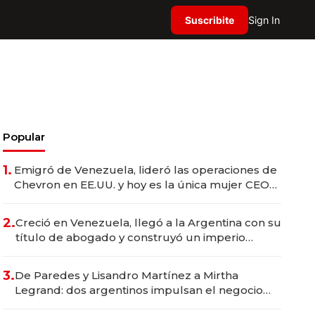
Suscribite
Sign In
Popular
1.
Emigró de Venezuela, lideró las operaciones de
Chevron en EE.UU. y hoy es la única mujer CEO
en Vaca Muerta
2.
Creció en Venezuela, llegó a la Argentina con su
título de abogado y construyó un imperio
gastronómico que revoluciona las marcas "fast
premium"
3.
De Paredes y Lisandro Martínez a Mirtha
Legrand: dos argentinos impulsan el negocio
del wellness deportivo y el cuidado corporal