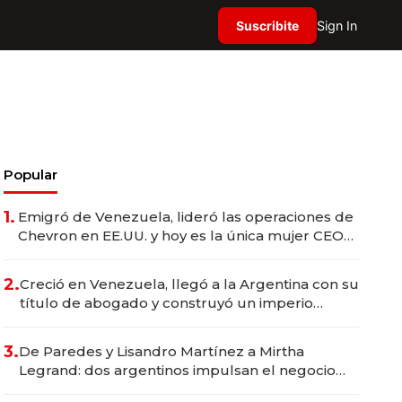
Suscribite
Sign In
Popular
1.
Emigró de Venezuela, lideró las operaciones de
Chevron en EE.UU. y hoy es la única mujer CEO
en Vaca Muerta
2.
Creció en Venezuela, llegó a la Argentina con su
título de abogado y construyó un imperio
gastronómico que revoluciona las marcas "fast
premium"
3.
De Paredes y Lisandro Martínez a Mirtha
Legrand: dos argentinos impulsan el negocio
del wellness deportivo y el cuidado corporal