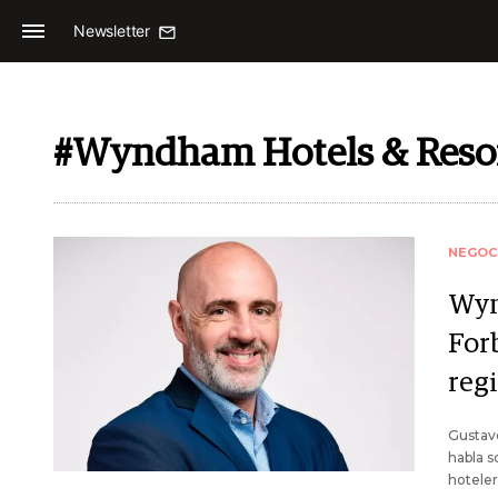
Newsletter
#Wyndham Hotels & Reso
NEGOC
Wyn
Forb
reg
Gustavo
habla s
hoteler