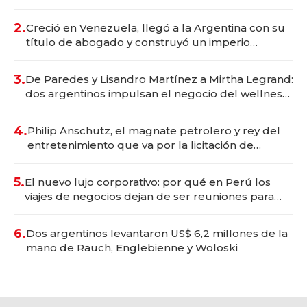
Vaca Muerta
2.
Creció en Venezuela, llegó a la Argentina con su
título de abogado y construyó un imperio
gastronómico que revoluciona las marcas "fast
premium"
3.
De Paredes y Lisandro Martínez a Mirtha Legrand:
dos argentinos impulsan el negocio del wellness
deportivo y el cuidado corporal
4.
Philip Anschutz, el magnate petrolero y rey del
entretenimiento que va por la licitación de
Tecnópolis junto a Fénix
5.
El nuevo lujo corporativo: por qué en Perú los
viajes de negocios dejan de ser reuniones para
convertirse en experiencias transformadoras
6.
Dos argentinos levantaron US$ 6,2 millones de la
mano de Rauch, Englebienne y Woloski