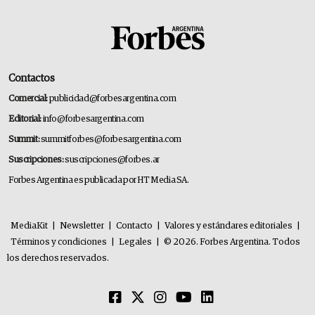
Contactos
Comercial:
publicidad@forbesargentina.com
Editorial:
info@forbesargentina.com
Summit:
summitforbes@forbesargentina.com
Suscripciones:
suscripciones@forbes.ar
Forbes Argentina es publicada por HT Media SA.
MediaKit
|
Newsletter
|
Contacto
|
Valores y estándares editoriales
|
Términos y condiciones
|
Legales
|
© 2026. Forbes Argentina. Todos
los derechos reservados.