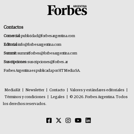
Contactos
Comercial:
publicidad@forbesargentina.com
Editorial:
info@forbesargentina.com
Summit:
summitforbes@forbesargentina.com
Suscripciones:
suscripciones@forbes.ar
Forbes Argentina es publicada por HT Media SA.
MediaKit
|
Newsletter
|
Contacto
|
Valores y estándares editoriales
|
Términos y condiciones
|
Legales
|
© 2026. Forbes Argentina. Todos
los derechos reservados.