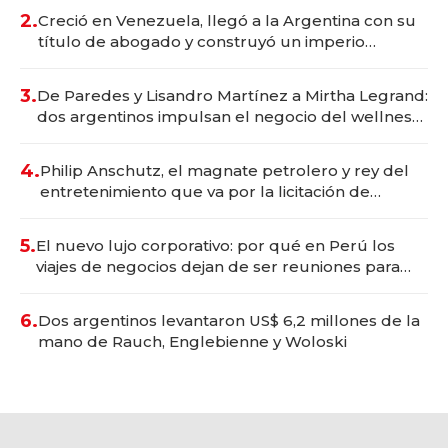
2.
Creció en Venezuela, llegó a la Argentina con su
título de abogado y construyó un imperio
gastronómico que revoluciona las marcas "fast
premium"
3.
De Paredes y Lisandro Martínez a Mirtha Legrand:
dos argentinos impulsan el negocio del wellness
deportivo y el cuidado corporal
4.
Philip Anschutz, el magnate petrolero y rey del
entretenimiento que va por la licitación de
Tecnópolis junto a Fénix
5.
El nuevo lujo corporativo: por qué en Perú los
viajes de negocios dejan de ser reuniones para
convertirse en experiencias transformadoras
6.
Dos argentinos levantaron US$ 6,2 millones de la
mano de Rauch, Englebienne y Woloski