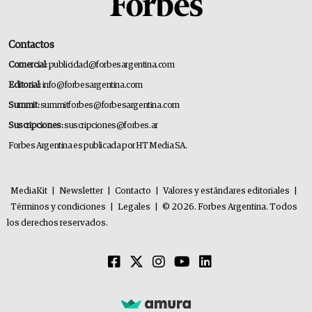
Contactos
Comercial:
publicidad@forbesargentina.com
Editorial:
info@forbesargentina.com
Summit:
summitforbes@forbesargentina.com
Suscripciones:
suscripciones@forbes.ar
Forbes Argentina es publicada por HT Media SA.
MediaKit
|
Newsletter
|
Contacto
|
Valores y estándares editoriales
|
Términos y condiciones
|
Legales
|
© 2026. Forbes Argentina. Todos
los derechos reservados.