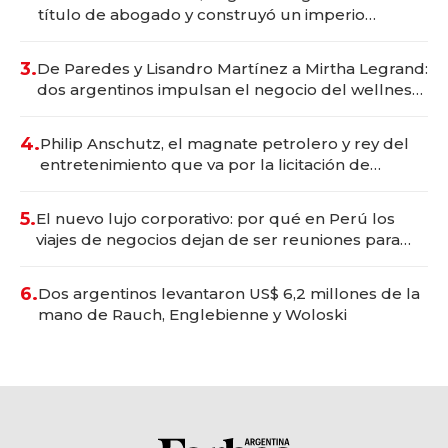
título de abogado y construyó un imperio
gastronómico que revoluciona las marcas "fast
premium"
3.
De Paredes y Lisandro Martínez a Mirtha Legrand:
dos argentinos impulsan el negocio del wellness
deportivo y el cuidado corporal
4.
Philip Anschutz, el magnate petrolero y rey del
entretenimiento que va por la licitación de
Tecnópolis junto a Fénix
5.
El nuevo lujo corporativo: por qué en Perú los
viajes de negocios dejan de ser reuniones para
convertirse en experiencias transformadoras
6.
Dos argentinos levantaron US$ 6,2 millones de la
mano de Rauch, Englebienne y Woloski