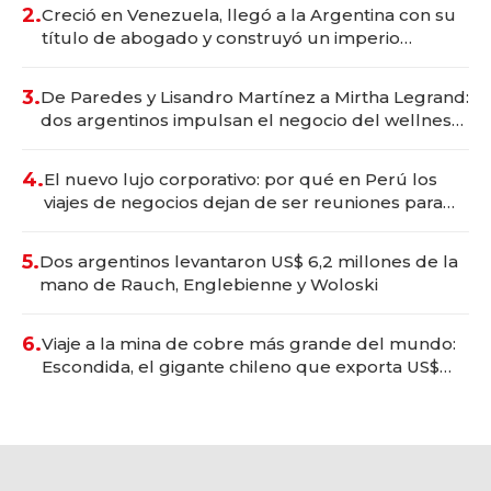
2.
Creció en Venezuela, llegó a la Argentina con su
título de abogado y construyó un imperio
gastronómico que revoluciona las marcas "fast
premium"
3.
De Paredes y Lisandro Martínez a Mirtha Legrand:
dos argentinos impulsan el negocio del wellness
deportivo y el cuidado corporal
4.
El nuevo lujo corporativo: por qué en Perú los
viajes de negocios dejan de ser reuniones para
convertirse en experiencias transformadoras
5.
Dos argentinos levantaron US$ 6,2 millones de la
mano de Rauch, Englebienne y Woloski
6.
Viaje a la mina de cobre más grande del mundo:
Escondida, el gigante chileno que exporta US$
14.000 millones anuales