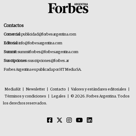
Contactos
Comercial:
publicidad@forbesargentina.com
Editorial:
info@forbesargentina.com
Summit:
summitforbes@forbesargentina.com
Suscripciones:
suscripciones@forbes.ar
Forbes Argentina es publicada por HT Media SA.
MediaKit
|
Newsletter
|
Contacto
|
Valores y estándares editoriales
|
Términos y condiciones
|
Legales
|
© 2026. Forbes Argentina. Todos
los derechos reservados.