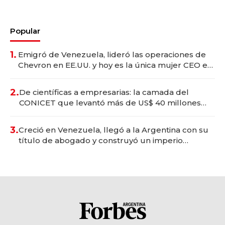
Popular
1.
Emigró de Venezuela, lideró las operaciones de
Chevron en EE.UU. y hoy es la única mujer CEO en
Vaca Muerta
2.
De científicas a empresarias: la camada del
CONICET que levantó más de US$ 40 millones
para fundar startups biotech
3.
Creció en Venezuela, llegó a la Argentina con su
título de abogado y construyó un imperio
gastronómico que revoluciona las marcas "fast
premium"