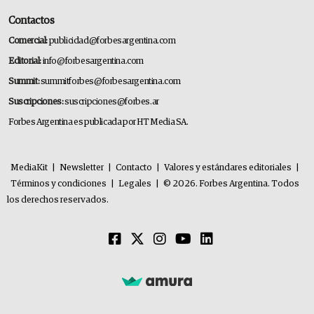
Contactos
Comercial:
publicidad@forbesargentina.com
Editorial:
info@forbesargentina.com
Summit:
summitforbes@forbesargentina.com
Suscripciones:
suscripciones@forbes.ar
Forbes Argentina es publicada por HT Media SA.
MediaKit
|
Newsletter
|
Contacto
|
Valores y estándares editoriales
|
Términos y condiciones
|
Legales
|
© 2026. Forbes Argentina. Todos
los derechos reservados.