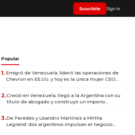
Suscribite
Sign In
Popular
1.
Emigró de Venezuela, lideró las operaciones de
Chevron en EE.UU. y hoy es la única mujer CEO
en Vaca Muerta
2.
Creció en Venezuela, llegó a la Argentina con su
título de abogado y construyó un imperio
gastronómico que revoluciona las marcas "fast
premium"
3.
De Paredes y Lisandro Martínez a Mirtha
Legrand: dos argentinos impulsan el negocio
del wellness deportivo y el cuidado corporal