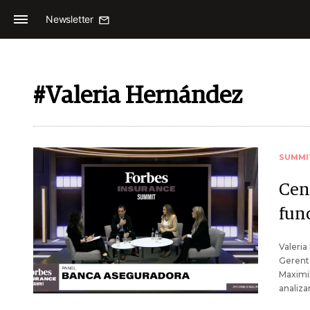
Newsletter
#Valeria Hernández
SUMMI
Cent
fun
Valeria
Gerenta
Maximil
analiza