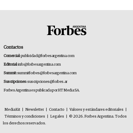
Contactos
Comercial:
publicidad@forbesargentina.com
Editorial:
info@forbesargentina.com
Summit:
summitforbes@forbesargentina.com
Suscripciones:
suscripciones@forbes.ar
Forbes Argentina es publicada por HT Media SA.
MediaKit
|
Newsletter
|
Contacto
|
Valores y estándares editoriales
|
Términos y condiciones
|
Legales
|
© 2026. Forbes Argentina. Todos
los derechos reservados.