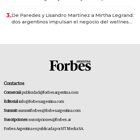
gastronómico que revoluciona las marcas "fast
premium"
3.
De Paredes y Lisandro Martínez a Mirtha Legrand:
dos argentinos impulsan el negocio del wellness
deportivo y el cuidado corporal
Contactos
Comercial:
publicidad@forbesargentina.com
Editorial:
info@forbesargentina.com
Summit:
summitforbes@forbesargentina.com
Suscripciones:
suscripciones@forbes.ar
Forbes Argentina es publicada por HT Media SA.