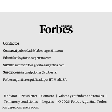
Contactos
Comercial:
publicidad@forbesargentina.com
Editorial:
info@forbesargentina.com
Summit:
summitforbes@forbesargentina.com
Suscripciones:
suscripciones@forbes.ar
Forbes Argentina es publicada por HT Media SA.
MediaKit
|
Newsletter
|
Contacto
|
Valores y estándares editoriales
|
Términos y condiciones
|
Legales
|
© 2026. Forbes Argentina. Todos
los derechos reservados.