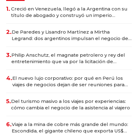
1.
Creció en Venezuela, llegó a la Argentina con su
título de abogado y construyó un imperio
gastronómico que revoluciona las marcas "fast
premium"
2.
De Paredes y Lisandro Martínez a Mirtha
Legrand: dos argentinos impulsan el negocio del
wellness deportivo y el cuidado corporal
3.
Philip Anschutz, el magnate petrolero y rey del
entretenimiento que va por la licitación de
Tecnópolis junto a Fénix
4.
El nuevo lujo corporativo: por qué en Perú los
viajes de negocios dejan de ser reuniones para
convertirse en experiencias transformadoras
5.
Del turismo masivo a los viajes por experiencias:
cómo cambia el negocio de la asistencia al viajero
6.
Viaje a la mina de cobre más grande del mundo:
Escondida, el gigante chileno que exporta US$
14.000 millones anuales