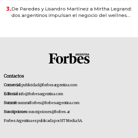
premium"
3.
De Paredes y Lisandro Martínez a Mirtha Legrand:
dos argentinos impulsan el negocio del wellness
deportivo y el cuidado corporal
Contactos
Comercial:
publicidad@forbesargentina.com
Editorial:
info@forbesargentina.com
Summit:
summitforbes@forbesargentina.com
Suscripciones:
suscripciones@forbes.ar
Forbes Argentina es publicada por HT Media SA.