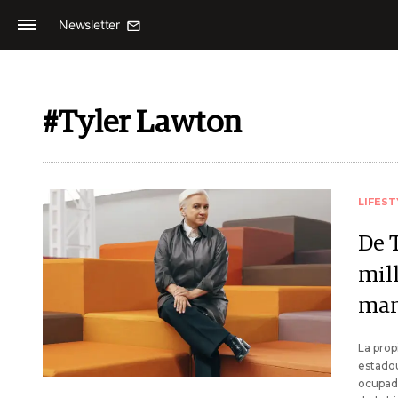
Newsletter
#Tyler Lawton
LIFEST
De T
mill
man
La prop
estadou
ocupada