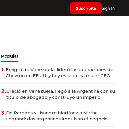
Suscribite
Sign In
Popular
1.
Emigró de Venezuela, lideró las operaciones de
Chevron en EE.UU. y hoy es la única mujer CEO
en Vaca Muerta
2.
Creció en Venezuela, llegó a la Argentina con su
título de abogado y construyó un imperio
gastronómico que revoluciona las marcas "fast
premium"
3.
De Paredes y Lisandro Martínez a Mirtha
Legrand: dos argentinos impulsan el negocio
del wellness deportivo y el cuidado corporal