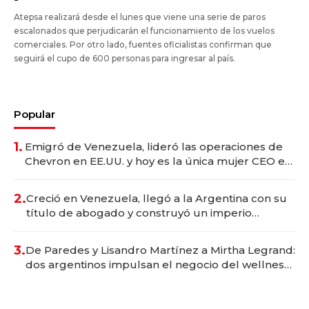
Atepsa realizará desde el lunes que viene una serie de paros
escalonados que perjudicarán el funcionamiento de los vuelos
comerciales. Por otro lado, fuentes oficialistas confirman que
seguirá el cupo de 600 personas para ingresar al país.
Popular
1.
Emigró de Venezuela, lideró las operaciones de
Chevron en EE.UU. y hoy es la única mujer CEO en
Vaca Muerta
2.
Creció en Venezuela, llegó a la Argentina con su
título de abogado y construyó un imperio
gastronómico que revoluciona las marcas "fast
premium"
3.
De Paredes y Lisandro Martínez a Mirtha Legrand:
dos argentinos impulsan el negocio del wellness
deportivo y el cuidado corporal