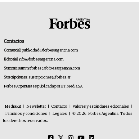
Contactos
Comercial:
publicidad@forbesargentina.com
Editorial:
info@forbesargentina.com
Summit:
summitforbes@forbesargentina.com
Suscripciones:
suscripciones@forbes.ar
Forbes Argentina es publicada por HT Media SA.
MediaKit
|
Newsletter
|
Contacto
|
Valores y estándares editoriales
|
Términos y condiciones
|
Legales
|
© 2026. Forbes Argentina. Todos
los derechos reservados.