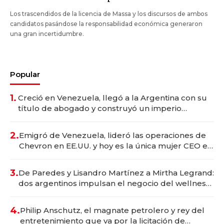
Los trascendidos de la licencia de Massa y los discursos de ambos
candidatos pasándose la responsabilidad económica generaron
una gran incertidumbre.
Popular
1.
Creció en Venezuela, llegó a la Argentina con su
título de abogado y construyó un imperio
gastronómico que revoluciona las marcas "fast
premium"
2.
Emigró de Venezuela, lideró las operaciones de
Chevron en EE.UU. y hoy es la única mujer CEO en
Vaca Muerta
3.
De Paredes y Lisandro Martínez a Mirtha Legrand:
dos argentinos impulsan el negocio del wellness
deportivo y el cuidado corporal
4.
Philip Anschutz, el magnate petrolero y rey del
entretenimiento que va por la licitación de