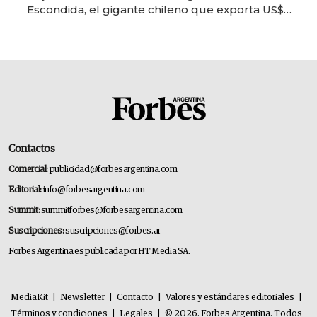
Escondida, el gigante chileno que exporta US$
14.000 millones anuales
Contactos
Comercial:
publicidad@forbesargentina.com
Editorial:
info@forbesargentina.com
Summit:
summitforbes@forbesargentina.com
Suscripciones:
suscripciones@forbes.ar
Forbes Argentina es publicada por HT Media SA.
MediaKit
|
Newsletter
|
Contacto
|
Valores y estándares editoriales
|
Términos y condiciones
|
Legales
|
© 2026. Forbes Argentina. Todos