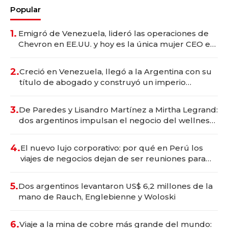
Popular
1.
Emigró de Venezuela, lideró las operaciones de
Chevron en EE.UU. y hoy es la única mujer CEO en
Vaca Muerta
2.
Creció en Venezuela, llegó a la Argentina con su
título de abogado y construyó un imperio
gastronómico que revoluciona las marcas "fast
premium"
3.
De Paredes y Lisandro Martínez a Mirtha Legrand:
dos argentinos impulsan el negocio del wellness
deportivo y el cuidado corporal
4.
El nuevo lujo corporativo: por qué en Perú los
viajes de negocios dejan de ser reuniones para
convertirse en experiencias transformadoras
5.
Dos argentinos levantaron US$ 6,2 millones de la
mano de Rauch, Englebienne y Woloski
6.
Viaje a la mina de cobre más grande del mundo: