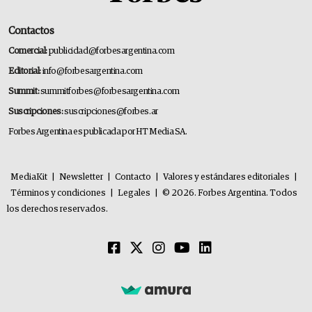
Contactos
Comercial:
publicidad@forbesargentina.com
Editorial:
info@forbesargentina.com
Summit:
summitforbes@forbesargentina.com
Suscripciones:
suscripciones@forbes.ar
Forbes Argentina es publicada por HT Media SA.
MediaKit
|
Newsletter
|
Contacto
|
Valores y estándares editoriales
|
Términos y condiciones
|
Legales
|
© 2026. Forbes Argentina. Todos
los derechos reservados.