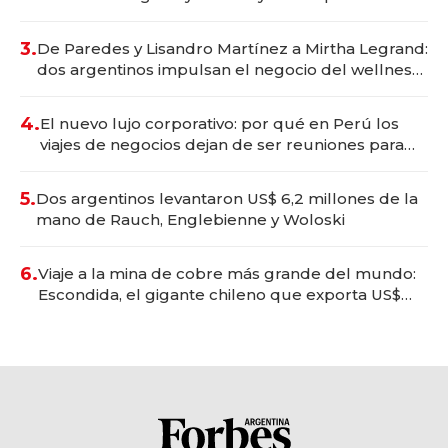
gastronómico que revoluciona las marcas "fast
premium"
3.
De Paredes y Lisandro Martínez a Mirtha Legrand:
dos argentinos impulsan el negocio del wellness
deportivo y el cuidado corporal
4.
El nuevo lujo corporativo: por qué en Perú los
viajes de negocios dejan de ser reuniones para
convertirse en experiencias transformadoras
5.
Dos argentinos levantaron US$ 6,2 millones de la
mano de Rauch, Englebienne y Woloski
6.
Viaje a la mina de cobre más grande del mundo:
Escondida, el gigante chileno que exporta US$
14.000 millones anuales