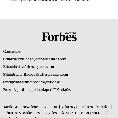
transformar a las organizaciones
Contactos
Comercial:
publicidad@forbesargentina.com
Editorial:
info@forbesargentina.com
Summit:
summitforbes@forbesargentina.com
Suscripciones:
suscripciones@forbes.ar
Forbes Argentina es publicada por HT Media SA.
MediaKit
|
Newsletter
|
Contacto
|
Valores y estándares editoriales
|
Términos y condiciones
|
Legales
|
© 2026. Forbes Argentina. Todos