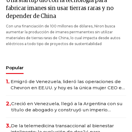
Una startup dio con la tecnología para
fabricar imanes sin usar tierras raras y no
depender de China
Con una financiación de 100 millones de dólares, Niron busca
aumentar la producción de imanes permanentes sin utilizar
materiales de tierras raras de China, lo cual impacta desde autos
eléctricos a todo tipo de proyectos de sustentabilidad
Popular
1.
Emigró de Venezuela, lideró las operaciones de
Chevron en EE.UU. y hoy es la única mujer CEO en
Vaca Muerta
2.
Creció en Venezuela, llegó a la Argentina con su
título de abogado y construyó un imperio
gastronómico que revoluciona las marcas "fast
premium"
3.
De la telemedicina transaccional al bienestar
inteligente: la evolución de doc24 para